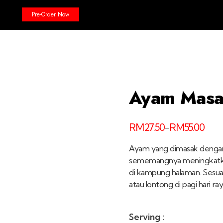
Pre-Order Now
Ayam Masa
RM
27.50
RM
55.00
–
Ayam yang dimasak dengan
sememangnya meningkatka
di kampung halaman. Sesuai 
atau lontong di pagi hari ray
Serving :