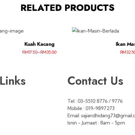
RELATED PRODUCTS
Kuah Kacang
Ikan Ma
–
RM
17.50
RM
35.00
RM
32.5
Links
Contact Us
Tel : 03-5510 8776 / 9776
Mobile : 019-9897273
Email: sajiandhidang73@gmail
Isnin - Jumaat : 8am - 5pm