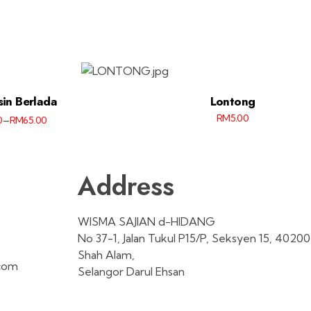
sin Berlada
Lontong
RM
5.00
–
0
RM
65.00
Address
WISMA SAJIAN d-HIDANG
No 37-1, Jalan Tukul P15/P, Seksyen 15, 40200
Shah Alam,
.com
Selangor Darul Ehsan