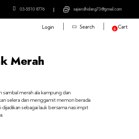
03-5510 8776
sajiandhidang73@gmail.com
|
Search
Cart
Login
0
k Merah
 sambal merah ala kampung dan
n selera dan menggamit memori berada
dijadikan sebagai lauk bersama nasi impit
a.