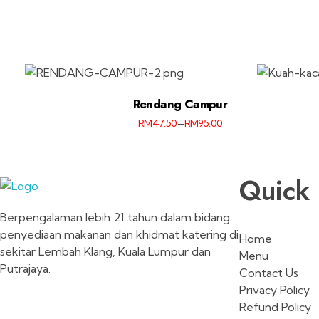
Rendang Campur
–
RM
47.50
RM
95.00
Quick 
Sajian d-Hidang
Catering
Berpengalaman lebih 21 tahun dalam bidang
penyediaan makanan dan khidmat katering di
Home
sekitar Lembah Klang, Kuala Lumpur dan
Menu
Putrajaya.
Contact Us
Privacy Policy
Refund Policy