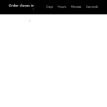
Order closes in
Days
Hours
Minutes
Seconds
:
Sajian d-Hidang
Catering