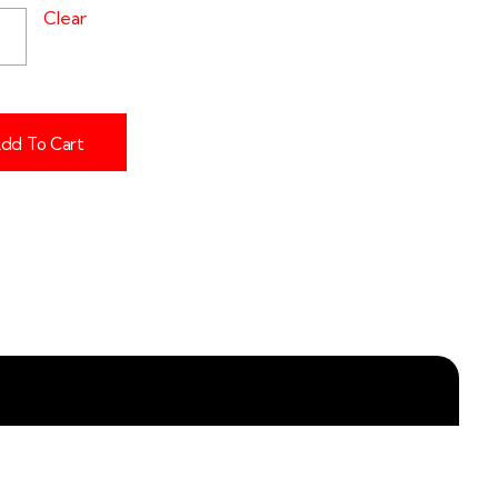
Clear
dd To Cart