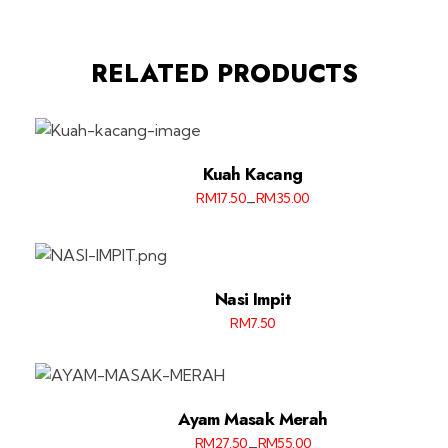
RELATED PRODUCTS
Kuah Kacang
RM
17.50
RM
35.00
–
Nasi Impit
RM
7.50
Ayam Masak Merah
RM
27.50
RM
55.00
–