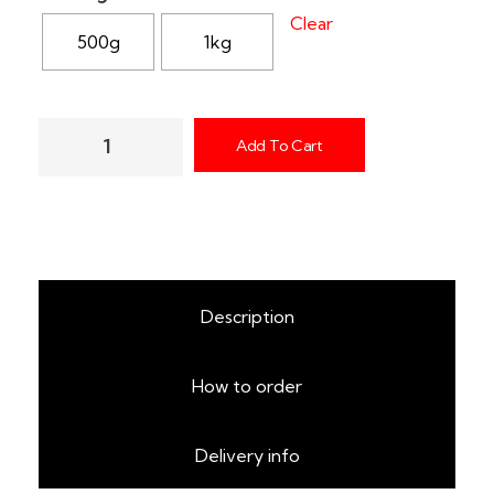
Clear
500g
1kg
Add To Cart
Description
How to order
Delivery info