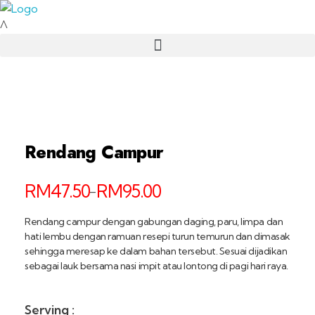
Sajian d-Hidang
Catering
Rendang Campur
RM
47.50
RM
95.00
–
Rendang campur dengan gabungan daging, paru, limpa dan
hati lembu dengan ramuan resepi turun temurun dan dimasak
sehingga meresap ke dalam bahan tersebut. Sesuai dijadikan
sebagai lauk bersama nasi impit atau lontong di pagi hari raya.
Serving :