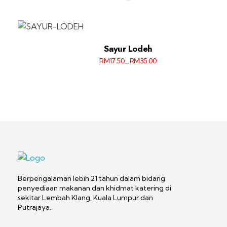
Sayur Lodeh
RM
17.50
RM
35.00
–
Sajian d-Hidang
Catering
Berpengalaman lebih 21 tahun dalam bidang
penyediaan makanan dan khidmat katering di
sekitar Lembah Klang, Kuala Lumpur dan
Putrajaya.